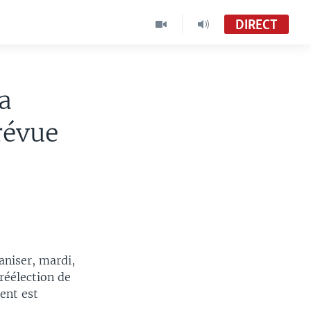
DIRECT
la
révue
aniser, mardi,
 réélection de
ent est