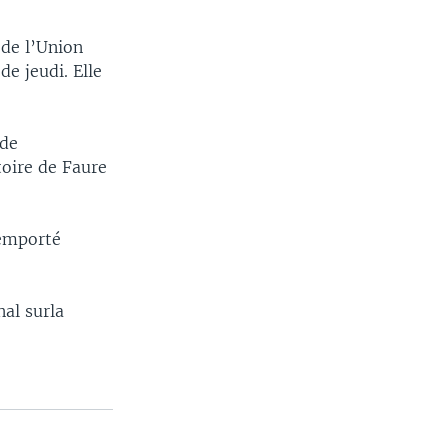
 de l’Union
de jeudi. Elle
 de
toire de Faure
remporté
nal surla