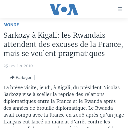
Liens
d'accessibilité
Menu
MONDE
principal
À LA UNE
Sarkozy à Kigali: les Rwandais
Retour
TV
AFRIQUE
à
attendent des excuses de la France,
la
RADIO
ÉTATS-UNIS
LE MONDE AUJOURD'HUI
mais se veulent pragmatiques
navigation
AUTRES LANGUES
MONDE
VOA60 AFRIQUE
LE MONDE AUJOURD'HUI
principale
25 février 2010
Retour
SPORT
WASHINGTON FORUM
À VOTRE AVIS
BAMBARA
à
Apprenez L'anglais
Partager
CORRESPONDANT VOA
VOTRE SANTÉ VOTRE AVENIR
FULFULDE
la
La brève visite, jeudi, à Kigali, du président Nicolas
recherche
SUIVEZ-NOUS
FOCUS SAHEL
LE MONDE AU FÉMININ
LINGALA
Sarkozy vise à sceller la reprise des relations
diplomatiques entre la France et le Rwanda après
REPORTAGES
L'AMÉRIQUE ET VOUS
SANGO
des années de brouille diplomatique. Le Rwanda
VOUS + NOUS
DIALOGUE DES RELIGIONS
avait rompu avec la France en 2006 après qu’un juge
Langues
français eut lancé un mandat d’arrêt contre les
CARNET DE SANTÉ
RM SHOW