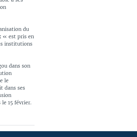
ion
ganisation du
x « est pris en
s institutions
ugou dans son
ution
e le
t dans ses
ssion
le 15 février.