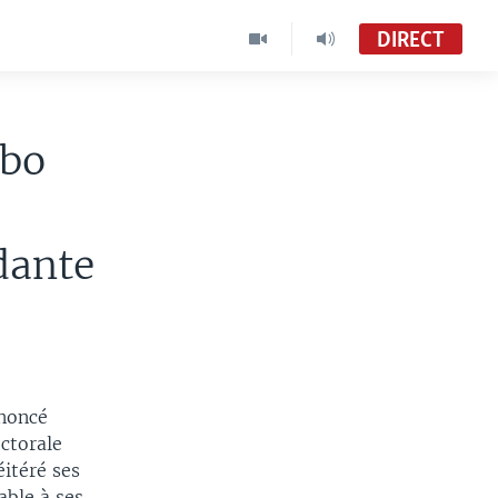
DIRECT
gbo
dante
ononcé
ctorale
éitéré ses
able à ses