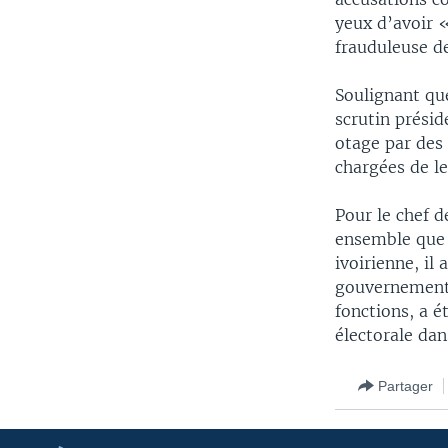
yeux d’avoir «
frauduleuse de
Soulignant que
scrutin présid
otage par des 
chargées de l
Pour le chef d
ensemble que l
ivoirienne, il
gouvernement.
fonctions, a 
électorale dan
Partager
Apprenez L'anglais