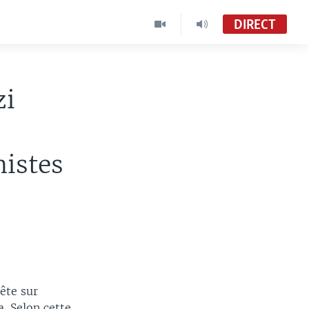
DIRECT
zi
mistes
ête sur
. Selon cette