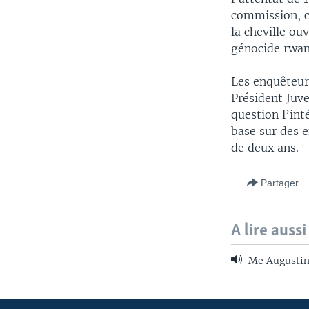
commission, c
la cheville o
génocide rwan
Les enquêteur
Président Juv
question l’in
base sur des 
de deux ans.
Partager
A lire aussi
Me Augustin
Apprenez L'anglais