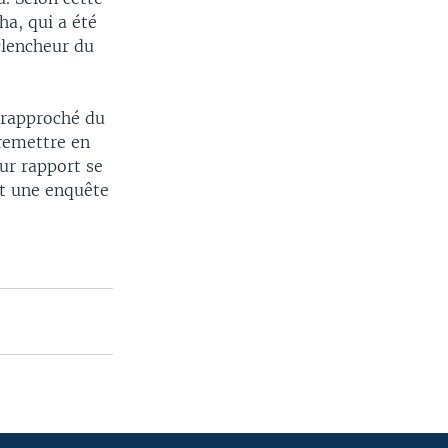
a, qui a été
clencheur du
 rapproché du
remettre en
ur rapport se
et une enquête