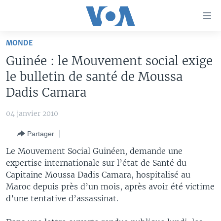
Liens
d'accessibilité
Menu
MONDE
principal
À LA UNE
Guinée : le Mouvement social exige
Retour
TV
AFRIQUE
à
le bulletin de santé de Moussa
la
RADIO
ÉTATS-UNIS
LE MONDE AUJOURD'HUI
Dadis Camara
navigation
AUTRES LANGUES
MONDE
VOA60 AFRIQUE
LE MONDE AUJOURD'HUI
principale
04 janvier 2010
Retour
SPORT
WASHINGTON FORUM
À VOTRE AVIS
BAMBARA
à
Apprenez L'anglais
Partager
CORRESPONDANT VOA
VOTRE SANTÉ VOTRE AVENIR
FULFULDE
la
Le Mouvement Social Guinéen, demande une
recherche
SUIVEZ-NOUS
FOCUS SAHEL
LE MONDE AU FÉMININ
LINGALA
expertise internationale sur l’état de Santé du
Capitaine Moussa Dadis Camara, hospitalisé au
REPORTAGES
L'AMÉRIQUE ET VOUS
SANGO
Maroc depuis près d’un mois, après avoir été victime
VOUS + NOUS
DIALOGUE DES RELIGIONS
d’une tentative d’assassinat.
Langues
CARNET DE SANTÉ
RM SHOW