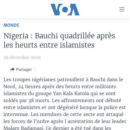
Liens
d'accessibilité
Menu
MONDE
principal
À LA UNE
Nigeria : Bauchi quadrillée après
Retour
TV
AFRIQUE
à
les heurts entre islamistes
la
RADIO
ÉTATS-UNIS
LE MONDE AUJOURD'HUI
navigation
29 décembre 2009
AUTRES LANGUES
MONDE
VOA60 AFRIQUE
LE MONDE AUJOURD'HUI
principale
Partager
Retour
SPORT
WASHINGTON FORUM
À VOTRE AVIS
BAMBARA
à
Apprenez L'anglais
Les troupes nigérianes patrouillent à Bauchi dans le
CORRESPONDANT VOA
VOTRE SANTÉ VOTRE AVENIR
FULFULDE
la
Nord, 24 heures après des heurts entre militants
recherche
islamistes du groupe Yan Kala Katola qui se sont
SUIVEZ-NOUS
FOCUS SAHEL
LE MONDE AU FÉMININ
LINGALA
soldés par 38 morts. Les affrontements ont débuté
REPORTAGES
L'AMÉRIQUE ET VOUS
SANGO
entre islamistes et ont dégénéré lorsque la police est
intervenue. Les membres de cette secte ont attaqué
VOUS + NOUS
DIALOGUE DES RELIGIONS
Langues
les forces de l’ordre après l arrestation de leur leader
CARNET DE SANTÉ
RM SHOW
Malam Badamasi. Ce dernier a été tué dans les