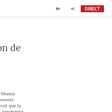
DIRECT
on de
k Obama
ouverte
crit que la
« représente