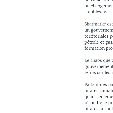
un changement
troubles. »
Sharmarke esti
un gouvernemen
territoriales 
pétrole et gas
formation prof
Le chaos que 
gouvernement 
remis sur les 
Parlant des n
pirates somal
quart seulemen
résoudre le pr
pirates, a sou