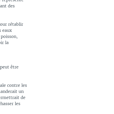
sant des
our rétablir
s eaux
 poisson,
ir la
peut être
ale contre les
manderait un
ermettrait de
chasser les