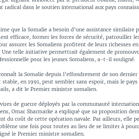
 radical dans le soutien international aux pays connais
me que la Somalie a besoin d’une assistance similaire p
t efficace, former les forces de sécurité, patrouiller le
pour assurer les Somaliens profitent de leurs richesses en
. Une telle initiative permettrait également de promouvo
essionnelle pour les jeunes Somaliens, a-t-il souligné.
connaît la Somalie depuis l’effondrement de son dernier
stable, en 1991, peut sembler sans espoir, mais le pays 
rails, a dit le Premier ministre somalien.
avires de guerre déployés par la communauté internation
iens, Omar Sharmarke a expliqué que sa proposition de
t du coût de cette opération navale. Par ailleurs, elle p
oblème une fois pour toutes au lieu de se limiter à pour
ligné le Premier ministre somalien.