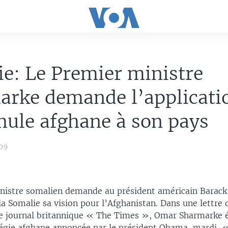
e: Le Premier ministre
arke demande l’applicati
mule afghane à son pays
09
nistre somalien demande au président américain Barac
la Somalie sa vision pour l’Afghanistan. Dans une lettre 
le journal britannique « The Times », Omar Sharmarke é
tégie afghane annoncée par le président Obama, mardi, 