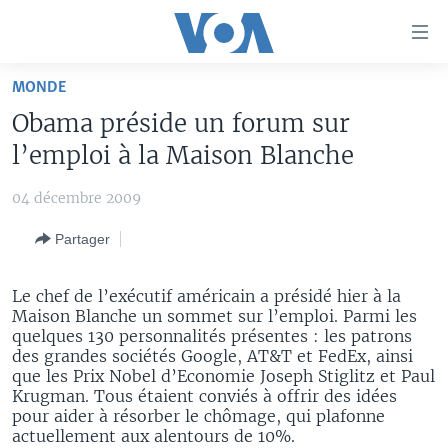
Liens
d'accessibilité
Menu
MONDE
principal
À LA UNE
Obama préside un forum sur
Retour
TV
AFRIQUE
à
l’emploi à la Maison Blanche
la
RADIO
ÉTATS-UNIS
LE MONDE AUJOURD'HUI
navigation
04 décembre 2009
AUTRES LANGUES
MONDE
VOA60 AFRIQUE
LE MONDE AUJOURD'HUI
principale
Partager
Retour
SPORT
WASHINGTON FORUM
À VOTRE AVIS
BAMBARA
à
Apprenez L'anglais
CORRESPONDANT VOA
VOTRE SANTÉ VOTRE AVENIR
FULFULDE
la
Le chef de l’exécutif américain a présidé hier à la
recherche
Maison Blanche un sommet sur l’emploi. Parmi les
SUIVEZ-NOUS
FOCUS SAHEL
LE MONDE AU FÉMININ
LINGALA
quelques 130 personnalités présentes : les patrons
des grandes sociétés Google, AT&T et FedEx, ainsi
REPORTAGES
L'AMÉRIQUE ET VOUS
SANGO
que les Prix Nobel d’Economie Joseph Stiglitz et Paul
VOUS + NOUS
DIALOGUE DES RELIGIONS
Krugman. Tous étaient conviés à offrir des idées
pour aider à résorber le chômage, qui plafonne
Langues
CARNET DE SANTÉ
RM SHOW
actuellement aux alentours de 10%.