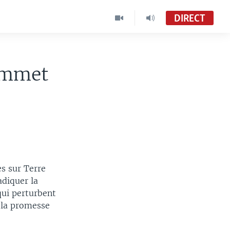
DIRECT
ommet
s sur Terre
adiquer la
qui perturbent
s la promesse