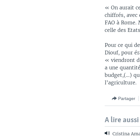
« On aurait c
chiffrés, avec
FAO à Rome. M
celle des Eta
Pour ce qui de
Diouf, pour é
« viendront d
a une quantité
budget,(…) q
l’agriculture.
Partager
A lire aussi
Cristina Ama