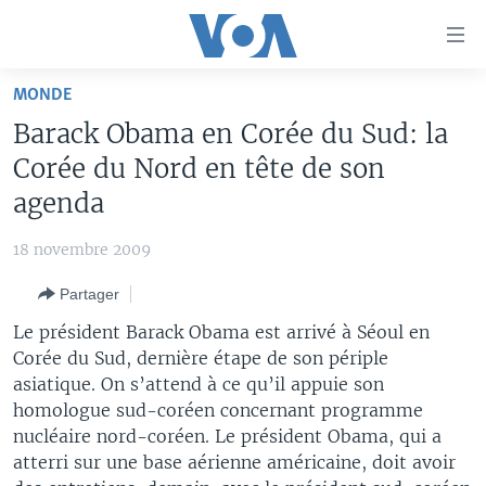
Liens
d'accessibilité
Menu
MONDE
principal
À LA UNE
Barack Obama en Corée du Sud: la
Retour
TV
AFRIQUE
à
Corée du Nord en tête de son
la
RADIO
ÉTATS-UNIS
LE MONDE AUJOURD'HUI
agenda
navigation
AUTRES LANGUES
MONDE
VOA60 AFRIQUE
LE MONDE AUJOURD'HUI
principale
18 novembre 2009
Retour
SPORT
WASHINGTON FORUM
À VOTRE AVIS
BAMBARA
à
Apprenez L'anglais
Partager
CORRESPONDANT VOA
VOTRE SANTÉ VOTRE AVENIR
FULFULDE
la
Le président Barack Obama est arrivé à Séoul en
recherche
SUIVEZ-NOUS
FOCUS SAHEL
LE MONDE AU FÉMININ
LINGALA
Corée du Sud, dernière étape de son périple
asiatique. On s’attend à ce qu’il appuie son
REPORTAGES
L'AMÉRIQUE ET VOUS
SANGO
homologue sud-coréen concernant programme
VOUS + NOUS
DIALOGUE DES RELIGIONS
nucléaire nord-coréen. Le président Obama, qui a
Langues
atterri sur une base aérienne américaine, doit avoir
CARNET DE SANTÉ
RM SHOW