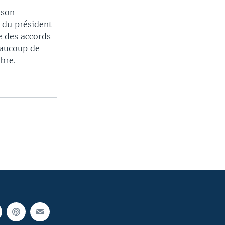
 son
e du président
e des accords
eaucoup de
bre.