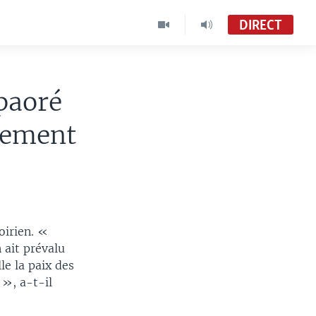
DIRECT
mpaoré
lement
oirien. «
 ait prévalu
le la paix des
 », a-t-il