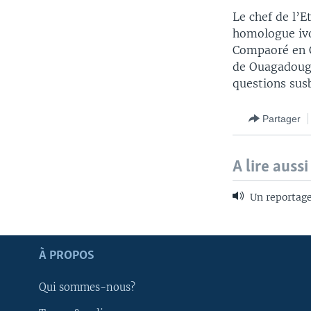
Le chef de l’E
homologue ivoi
Compaoré en Cô
de Ouagadougo
questions susb
Partager
A lire aussi
Un reportage
À PROPOS
Apprenez L'anglais
Qui sommes-nous?
SUIVEZ-NOUS