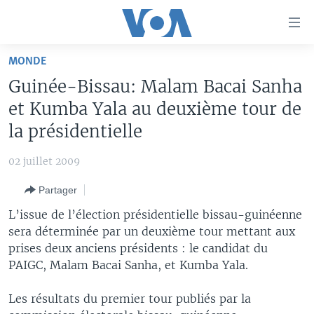
Liens
d'accessibilité
Menu
MONDE
principal
À LA UNE
Guinée-Bissau: Malam Bacai Sanha
Retour
TV
AFRIQUE
à
et Kumba Yala au deuxième tour de
la
RADIO
ÉTATS-UNIS
LE MONDE AUJOURD'HUI
la présidentielle
navigation
AUTRES LANGUES
MONDE
VOA60 AFRIQUE
LE MONDE AUJOURD'HUI
principale
02 juillet 2009
Retour
SPORT
WASHINGTON FORUM
À VOTRE AVIS
BAMBARA
à
Apprenez L'anglais
Partager
CORRESPONDANT VOA
VOTRE SANTÉ VOTRE AVENIR
FULFULDE
la
L’issue de l’élection présidentielle bissau-guinéenne
recherche
SUIVEZ-NOUS
FOCUS SAHEL
LE MONDE AU FÉMININ
LINGALA
sera déterminée par un deuxième tour mettant aux
prises deux anciens présidents : le candidat du
REPORTAGES
L'AMÉRIQUE ET VOUS
SANGO
PAIGC, Malam Bacai Sanha, et Kumba Yala.
VOUS + NOUS
DIALOGUE DES RELIGIONS
Langues
Les résultats du premier tour publiés par la
CARNET DE SANTÉ
RM SHOW