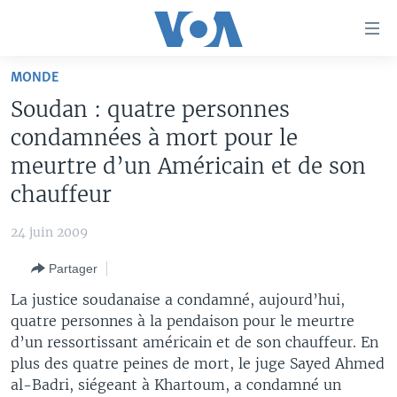
Liens
d'accessibilité
Menu
MONDE
principal
À LA UNE
Soudan : quatre personnes
Retour
TV
AFRIQUE
à
condamnées à mort pour le
la
RADIO
ÉTATS-UNIS
LE MONDE AUJOURD'HUI
meurtre d’un Américain et de son
navigation
chauffeur
AUTRES LANGUES
MONDE
VOA60 AFRIQUE
LE MONDE AUJOURD'HUI
principale
Retour
SPORT
WASHINGTON FORUM
À VOTRE AVIS
BAMBARA
24 juin 2009
à
Apprenez L'anglais
CORRESPONDANT VOA
VOTRE SANTÉ VOTRE AVENIR
FULFULDE
la
Partager
recherche
SUIVEZ-NOUS
FOCUS SAHEL
LE MONDE AU FÉMININ
LINGALA
La justice soudanaise a condamné, aujourd’hui,
REPORTAGES
L'AMÉRIQUE ET VOUS
SANGO
quatre personnes à la pendaison pour le meurtre
d’un ressortissant américain et de son chauffeur. En
VOUS + NOUS
DIALOGUE DES RELIGIONS
plus des quatre peines de mort, le juge Sayed Ahmed
Langues
CARNET DE SANTÉ
RM SHOW
al-Badri, siégeant à Khartoum, a condamné un