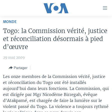
Liens
d'accessibilité
Menu
MONDE
principal
À LA UNE
Togo: la Commission vérité, justice
Retour
TV
AFRIQUE
à
et réconciliation désormais à pied
la
RADIO
ÉTATS-UNIS
LE MONDE AUJOURD'HUI
d’œuvre
navigation
AUTRES LANGUES
MONDE
VOA60 AFRIQUE
LE MONDE AUJOURD'HUI
principale
29 mai 2009
Retour
SPORT
WASHINGTON FORUM
À VOTRE AVIS
BAMBARA
à
Apprenez L'anglais
Partager
CORRESPONDANT VOA
VOTRE SANTÉ VOTRE AVENIR
FULFULDE
la
Les onze membres de la Commission vérité, justice
recherche
SUIVEZ-NOUS
FOCUS SAHEL
LE MONDE AU FÉMININ
LINGALA
et réconciliation du Togo ont été installés
aujourd'hui dans leurs fonctions. La Commission, qui
REPORTAGES
L'AMÉRIQUE ET VOUS
SANGO
est dirigée par Mgr Nicodème Birregah, évêque
VOUS + NOUS
DIALOGUE DES RELIGIONS
d’Atakpamé, est chargée de faire la lumière sur le
Langues
violent passé du Togo. La violence a toujours rythmé
CARNET DE SANTÉ
RM SHOW