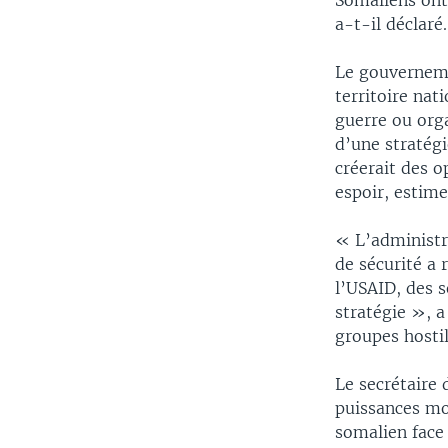
Somaliens ont 
a-t-il déclaré.
Le gouverneme
territoire nat
guerre ou orga
d’une stratégi
créerait des 
espoir, estime
« L’administr
de sécurité a
l’USAID, des s
stratégie », a
groupes hosti
Le secrétaire 
puissances mo
somalien face 