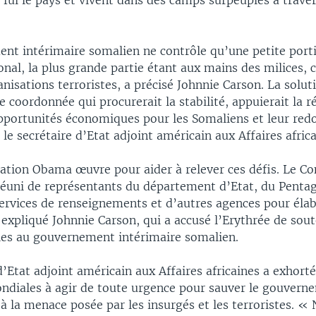
fui le pays et vivent dans des camps surpeuplés à traver
nt intérimaire somalien ne contrôle qu’une petite port
ional, la plus grande partie étant aux mains des milices, c
nisations terroristes, a précisé Johnnie Carson. La solut
e coordonnée qui procurerait la stabilité, appuierait la ré
opportunités économiques pour les Somaliens et leur red
 le secrétaire d’Etat adjoint américain aux Affaires africa
ation Obama œuvre pour aider à relever ces défis. Le Con
 réuni de représentants du département d’Etat, du Penta
ervices de renseignements et d’autres agences pour élab
 expliqué Johnnie Carson, qui a accusé l’Erythrée de sout
les au gouvernement intérimaire somalien.
d’Etat adjoint américain aux Affaires africaines a exhorté
ndiales à agir de toute urgence pour sauver le gouvern
à la menace posée par les insurgés et les terroristes. «