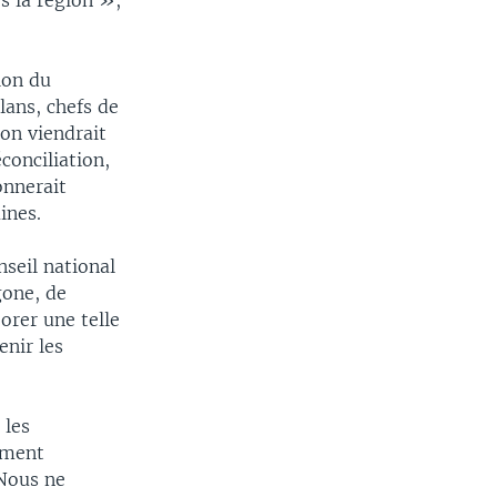
s la région »,
ion du
lans, chefs de
ion viendrait
conciliation,
onnerait
ines.
seil national
gone, de
orer une telle
enir les
 les
ement
 Nous ne