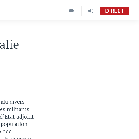
DIRECT
alie
ndu divers
es militants
d’Etat adjoint
 population
0 000