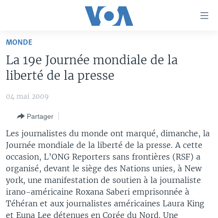
Liens
d'accessibilité
Menu
MONDE
principal
À LA UNE
La 19e Journée mondiale de la
Retour
TV
AFRIQUE
à
liberté de la presse
la
RADIO
ÉTATS-UNIS
LE MONDE AUJOURD'HUI
navigation
04 mai 2009
AUTRES LANGUES
MONDE
VOA60 AFRIQUE
LE MONDE AUJOURD'HUI
principale
Partager
Retour
SPORT
WASHINGTON FORUM
À VOTRE AVIS
BAMBARA
à
Apprenez L'anglais
Les journalistes du monde ont marqué, dimanche, la
CORRESPONDANT VOA
VOTRE SANTÉ VOTRE AVENIR
FULFULDE
la
Journée mondiale de la liberté de la presse. A cette
recherche
occasion, L’ONG Reporters sans frontières (RSF) a
SUIVEZ-NOUS
FOCUS SAHEL
LE MONDE AU FÉMININ
LINGALA
organisé, devant le siège des Nations unies, à New
REPORTAGES
L'AMÉRIQUE ET VOUS
SANGO
york, une manifestation de soutien à la journaliste
irano-américaine Roxana Saberi emprisonnée à
VOUS + NOUS
DIALOGUE DES RELIGIONS
Langues
Téhéran et aux journalistes américaines Laura King
CARNET DE SANTÉ
RM SHOW
et Euna Lee détenues en Corée du Nord. Une