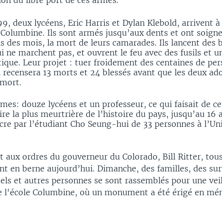
tion du libre port de ces armes.
99, deux lycéens, Eric Harris et Dylan Klebold, arrivent à 
 Columbine. Ils sont armés jusqu’aux dents et ont soig
is des mois, la mort de leurs camarades. Ils lancent des
ui ne marchent pas, et ouvrent le feu avec des fusils et u
que. Leur projet : tuer froidement des centaines de per
 recensera 13 morts et 24 blessés avant que les deux ad
 mort.
imes: douze lycéens et un professeur, ce qui faisait de ce
aire la plus meurtrière de l’histoire du pays, jusqu’au 16 
cre par l’étudiant Cho Seung-hui de 33 personnes à l’Uni
aux ordres du gouverneur du Colorado, Bill Ritter, tous
ent en berne aujourd’hui. Dimanche, des familles, des sur
els et autres personnes se sont rassemblés pour une vei
e l'école Columbine, où un monument a été érigé en mé