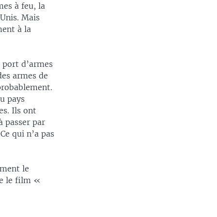
es à feu, la
-Unis. Mais
ent à la
e port d’armes
 des armes de
 probablement.
du pays
s. Ils ont
à passer par
Ce qui n’a pas
mment le
 le film «