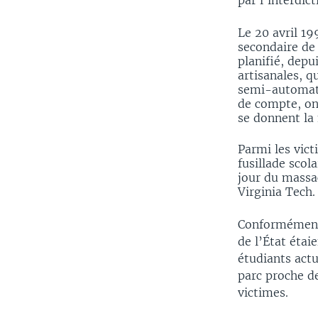
par l’interdic
Le 20 avril 19
secondaire de
planifié, depu
artisanales, q
semi-automati
de compte, on
se donnent la
Parmi les vict
fusillade scol
jour du massa
Virginia Tech.
Conformément 
de l’État étai
étudiants actu
parc proche d
victimes.