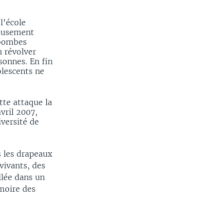
l’école
neusement
 bombes
n révolver
sonnes. En fin
olescents ne
tte attaque la
avril 2007,
versité de
 les drapeaux
vivants, des
llée dans un
moire des