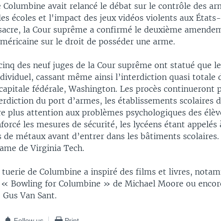
e Columbine avait relancé le débat sur le contrôle des arm
les écoles et l'impact des jeux vidéos violents aux États
sacre, la Cour suprême a confirmé le deuxième amendem
américaine sur le droit de posséder une arme.
 cinq des neuf juges de la Cour suprême ont statué que l
ndividuel, cassant même ainsi l’interdiction quasi totale
 capitale fédérale, Washington. Les procès continueront
erdiction du port d’armes, les établissements scolaires 
re plus attention aux problèmes psychologiques des élève
orcé les mesures de sécurité, les lycéens étant appelés 
 de métaux avant d’entrer dans les bâtiments scolaires. 
ame de Virginia Tech.
 tuerie de Columbine a inspiré des films et livres, nota
« Bowling for Columbine » de Michael Moore ou encore
 Gus Van Sant.
Follow us
Print