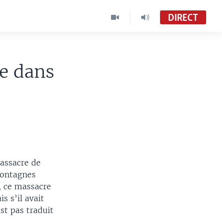
DIRECT
ie dans
assacre de
montagnes
n, ce massacre
s s’il avait
est pas traduit