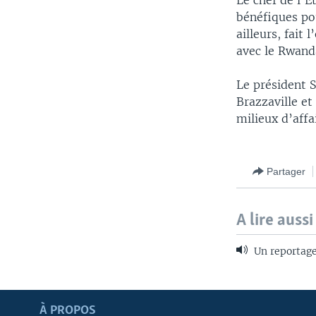
Le chef de l’E
bénéfiques pou
ailleurs, fait
avec le Rwanda
Le président 
Brazzaville et
milieux d’affa
Partager
A lire aussi
Un reportage
Apprenez L'anglais
À PROPOS