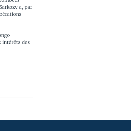
retombées
Sarkozy a, par
opérations
Congo
s intérêts des