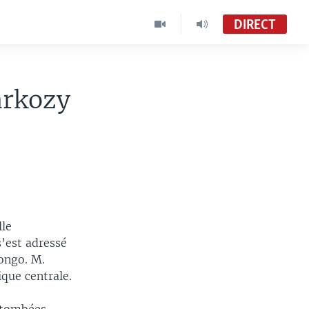
DIRECT
arkozy
lle
s’est adressé
ongo. M.
que centrale.