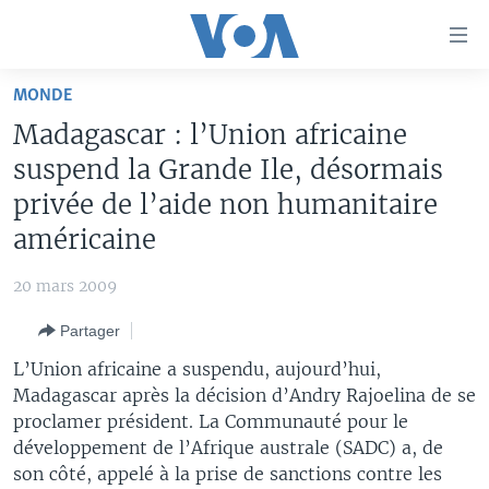
Liens
d'accessibilité
Menu
MONDE
principal
À LA UNE
Madagascar : l’Union africaine
Retour
TV
AFRIQUE
à
suspend la Grande Ile, désormais
la
RADIO
ÉTATS-UNIS
LE MONDE AUJOURD'HUI
privée de l’aide non humanitaire
navigation
américaine
AUTRES LANGUES
MONDE
VOA60 AFRIQUE
LE MONDE AUJOURD'HUI
principale
Retour
SPORT
WASHINGTON FORUM
À VOTRE AVIS
BAMBARA
20 mars 2009
à
Apprenez L'anglais
CORRESPONDANT VOA
VOTRE SANTÉ VOTRE AVENIR
FULFULDE
la
Partager
recherche
SUIVEZ-NOUS
FOCUS SAHEL
LE MONDE AU FÉMININ
LINGALA
L’Union africaine a suspendu, aujourd’hui,
REPORTAGES
L'AMÉRIQUE ET VOUS
SANGO
Madagascar après la décision d’Andry Rajoelina de se
proclamer président. La Communauté pour le
VOUS + NOUS
DIALOGUE DES RELIGIONS
développement de l’Afrique australe (SADC) a, de
Langues
CARNET DE SANTÉ
RM SHOW
son côté, appelé à la prise de sanctions contre les