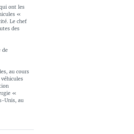
qui ont les
hicules «
ité. Le chef
outes des
e de
les, au cours
 véhicules
tion
ergie «
s-Unis, au