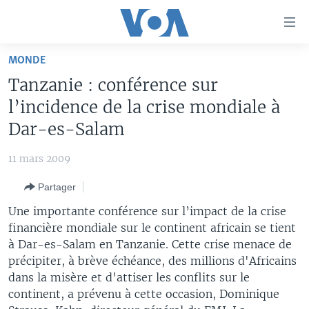
Liens
d'accessibilité
Menu
MONDE
principal
À LA UNE
Tanzanie : conférence sur
Retour
TV
AFRIQUE
à
l’incidence de la crise mondiale à
la
RADIO
ÉTATS-UNIS
LE MONDE AUJOURD'HUI
Dar-es-Salam
navigation
AUTRES LANGUES
MONDE
VOA60 AFRIQUE
LE MONDE AUJOURD'HUI
principale
11 mars 2009
Retour
SPORT
WASHINGTON FORUM
À VOTRE AVIS
BAMBARA
à
Apprenez L'anglais
Partager
CORRESPONDANT VOA
VOTRE SANTÉ VOTRE AVENIR
FULFULDE
la
Une importante conférence sur l’impact de la crise
recherche
SUIVEZ-NOUS
FOCUS SAHEL
LE MONDE AU FÉMININ
LINGALA
financière mondiale sur le continent africain se tient
à Dar-es-Salam en Tanzanie. Cette crise menace de
REPORTAGES
L'AMÉRIQUE ET VOUS
SANGO
précipiter, à brève échéance, des millions d'Africains
VOUS + NOUS
DIALOGUE DES RELIGIONS
dans la misère et d'attiser les conflits sur le
Langues
continent, a prévenu à cette occasion, Dominique
CARNET DE SANTÉ
RM SHOW