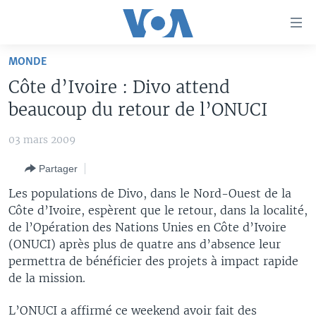
Liens
d'accessibilité
Menu
MONDE
principal
À LA UNE
Côte d’Ivoire : Divo attend
Retour
TV
AFRIQUE
à
beaucoup du retour de l’ONUCI
la
RADIO
ÉTATS-UNIS
LE MONDE AUJOURD'HUI
navigation
03 mars 2009
AUTRES LANGUES
MONDE
VOA60 AFRIQUE
LE MONDE AUJOURD'HUI
principale
Partager
Retour
SPORT
WASHINGTON FORUM
À VOTRE AVIS
BAMBARA
à
Apprenez L'anglais
Les populations de Divo, dans le Nord-Ouest de la
CORRESPONDANT VOA
VOTRE SANTÉ VOTRE AVENIR
FULFULDE
la
Côte d’Ivoire, espèrent que le retour, dans la localité,
recherche
de l’Opération des Nations Unies en Côte d’Ivoire
SUIVEZ-NOUS
FOCUS SAHEL
LE MONDE AU FÉMININ
LINGALA
(ONUCI) après plus de quatre ans d’absence leur
REPORTAGES
L'AMÉRIQUE ET VOUS
SANGO
permettra de bénéficier des projets à impact rapide
de la mission.
VOUS + NOUS
DIALOGUE DES RELIGIONS
Langues
CARNET DE SANTÉ
RM SHOW
L’ONUCI a affirmé ce weekend avoir fait des