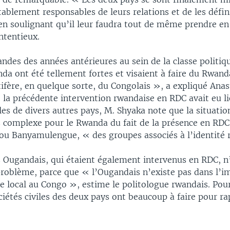
tablement responsables de leurs relations et de les défin
 en soulignant qu’il leur faudra tout de même prendre e
ntentieux.
ndes des années antérieures au sein de la classe politiq
da ont été tellement fortes et visaient à faire du Rwanda
ifère, en quelque sorte, du Congolais », a expliqué Anas
 la précédente intervention rwandaise en RDC avait eu 
es de divers autres pays, M. Shyaka note que la situatio
 complexe pour le Rwanda du fait de la présence en RDC
u Banyamulengue, « des groupes associés à l’identité 
es Ougandais, qui étaient également intervenus en RDC, n
problème, parce que « l’Ougandais n’existe pas dans l’i
ue local au Congo », estime le politologue rwandais. Pou
ciétés civiles des deux pays ont beaucoup à faire pour ra