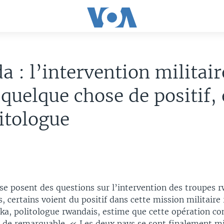
 : l’intervention militair
quelque chose de positif,
itologue
se posent des questions sur l’intervention des troupes 
, certains voient du positif dans cette mission militaire
ka, politologue rwandais, estime que cette opération co
 de remarquable. « Les deux pays se sont finalement mi