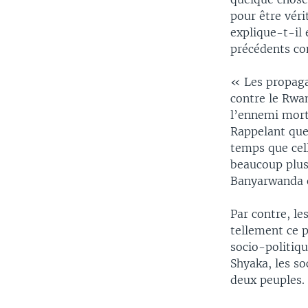
pour être véri
explique-t-il
précédents co
« Les propaga
contre le Rwan
l’ennemi mort
Rappelant que
temps que cell
beaucoup plus
Banyarwanda o
Par contre, l
tellement ce 
socio-politiq
Shyaka, les so
deux peuples.