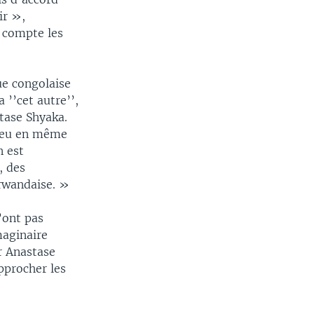
ir »,
n compte les
ue congolaise
 ’’cet autre’’,
tase Shyaka.
lieu en même
n est
, des
rwandaise. »
’ont pas
maginaire
r Anastase
pprocher les