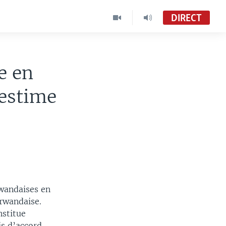
DIRECT
e en
 estime
rwandaises en
 rwandaise.
nstitue
s d’accord