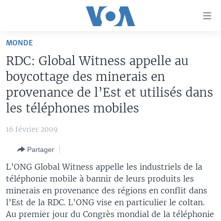
Liens
d'accessibilité
Menu
MONDE
principal
À LA UNE
RDC: Global Witness appelle au
Retour
TV
AFRIQUE
à
boycottage des minerais en
la
RADIO
ÉTATS-UNIS
LE MONDE AUJOURD'HUI
provenance de l’Est et utilisés dans
navigation
les téléphones mobiles
AUTRES LANGUES
MONDE
VOA60 AFRIQUE
LE MONDE AUJOURD'HUI
principale
Retour
SPORT
WASHINGTON FORUM
À VOTRE AVIS
BAMBARA
16 février 2009
à
Apprenez L'anglais
CORRESPONDANT VOA
VOTRE SANTÉ VOTRE AVENIR
FULFULDE
la
Partager
recherche
SUIVEZ-NOUS
FOCUS SAHEL
LE MONDE AU FÉMININ
LINGALA
L’ONG Global Witness appelle les industriels de la
REPORTAGES
L'AMÉRIQUE ET VOUS
SANGO
téléphonie mobile à bannir de leurs produits les
minerais en provenance des régions en conflit dans
VOUS + NOUS
DIALOGUE DES RELIGIONS
l’Est de la RDC. L'ONG vise en particulier le coltan.
Langues
CARNET DE SANTÉ
RM SHOW
Au premier jour du Congrès mondial de la téléphonie