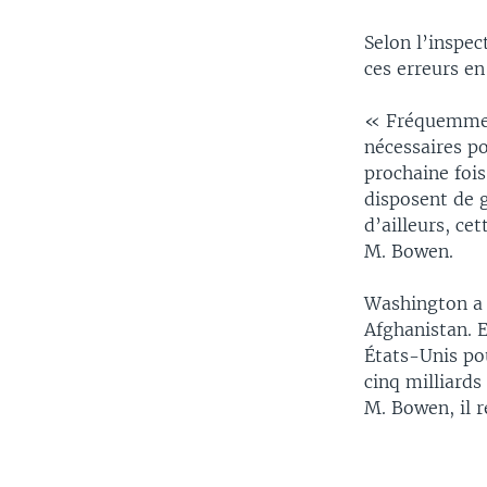
Selon l’inspec
ces erreurs en
« Fréquemment,
nécessaires po
prochaine fois
disposent de g
d’ailleurs, cet
M. Bowen.
Washington a d
Afghanistan. E
États-Unis pou
cinq milliards
M. Bowen, il r