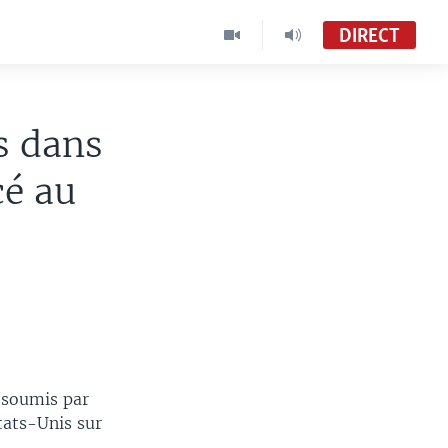
DIRECT
s dans
cé au
 soumis par
tats-Unis sur