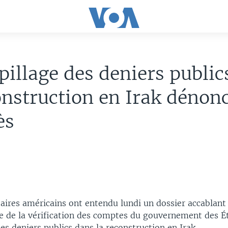
pillage des deniers public
onstruction en Irak dénon
ès
aires américains ont entendu lundi un dossier accablant
e de la vérification des comptes du gouvernement des É
des deniers publics dans la reconstruction en Irak.