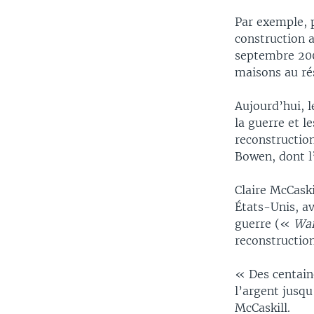
Par exemple, p
construction a
septembre 2009
maisons au ré
Aujourd’hui, l
la guerre et l
reconstruction
Bowen, dont l’
Claire McCaski
États-Unis, av
guerre («
War
reconstructio
« Des centaine
l’argent jusqu
McCaskill.