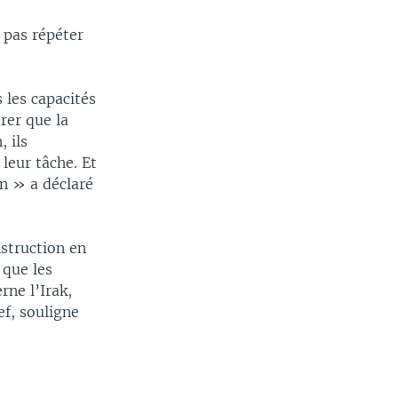
 pas répéter
 les capacités
rer que la
 ils
leur tâche. Et
tan » a déclaré
nstruction en
 que les
rne l’Irak,
ef, souligne