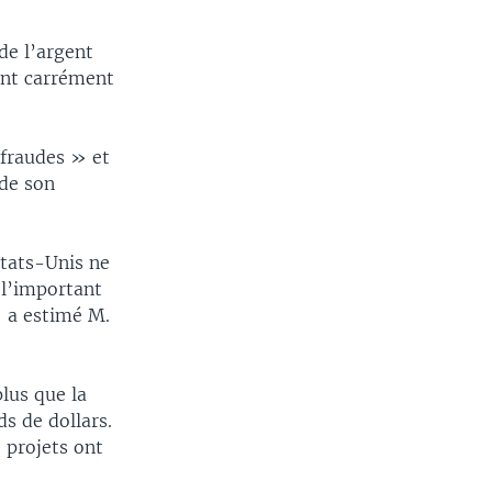
de l’argent
sont carrément
 fraudes » et
 de son
États-Unis ne
 l’important
» a estimé M.
plus que la
ds de dollars.
 projets ont