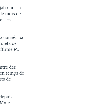
jah dont la
 le mois de
er les
casionnés par
rojets de
affirme M.
entre des
s en temps de
orts de
 depuis
ré Mme