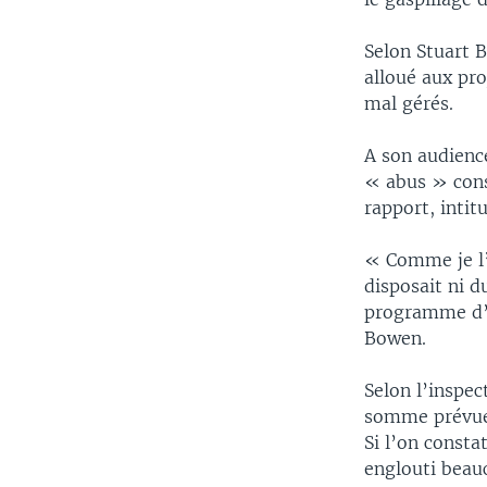
Selon Stuart B
alloué aux pro
mal gérés.
A son audience
« abus » const
rapport, intit
« Comme je l’a
disposait ni d
programme d’a
Bowen.
Selon l’inspec
somme prévue i
Si l’on const
englouti beau