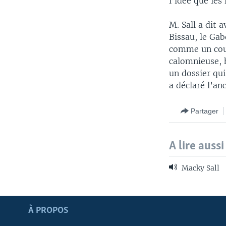
l’idée que les
M. Sall a dit 
Bissau, le Gab
comme un cou
calomnieuse, h
un dossier qui
a déclaré l’an
Partager
A lire aussi
Macky Sall
Apprenez L'anglais
À PROPOS