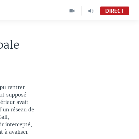
DIRECT
bale
pu rentrer
ent supposé.
érieur avait
d’un réseau de
all,
ir intercepté,
t à avaliser