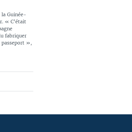
e la Guinée-
r. « C’était
pagne
lu fabriquer
n passeport »,