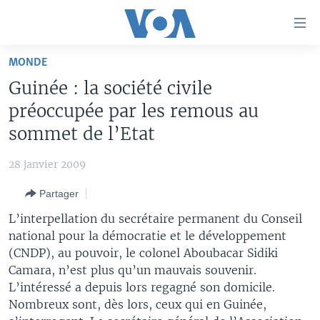
Liens
d'accessibilité
Menu
MONDE
principal
À LA UNE
Guinée : la société civile
Retour
TV
AFRIQUE
à
préoccupée par les remous au
la
RADIO
ÉTATS-UNIS
LE MONDE AUJOURD'HUI
sommet de l’Etat
navigation
AUTRES LANGUES
MONDE
VOA60 AFRIQUE
LE MONDE AUJOURD'HUI
principale
28 janvier 2009
Retour
SPORT
WASHINGTON FORUM
À VOTRE AVIS
BAMBARA
à
Apprenez L'anglais
Partager
CORRESPONDANT VOA
VOTRE SANTÉ VOTRE AVENIR
FULFULDE
la
L’interpellation du secrétaire permanent du Conseil
recherche
SUIVEZ-NOUS
FOCUS SAHEL
LE MONDE AU FÉMININ
LINGALA
national pour la démocratie et le développement
(CNDP), au pouvoir, le colonel Aboubacar Sidiki
REPORTAGES
L'AMÉRIQUE ET VOUS
SANGO
Camara, n’est plus qu’un mauvais souvenir.
VOUS + NOUS
DIALOGUE DES RELIGIONS
L’intéressé a depuis lors regagné son domicile.
Langues
Nombreux sont, dès lors, ceux qui en Guinée,
CARNET DE SANTÉ
RM SHOW