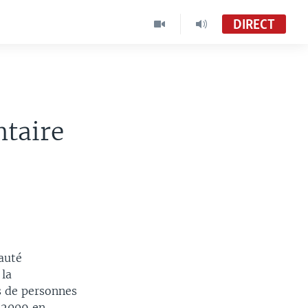
DIRECT
ntaire
auté
 la
s de personnes
 2009 en