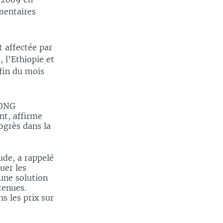
mentaires
t affectée par
 l’Ethiopie et
 fin du mois
’ONG
nt, affirme
rogrès dans la
ude, a rappelé
uer les
'une solution
tenues.
s les prix sur