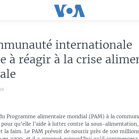
mmunauté internationale
e à réagir à la crise alime
ale
08
 du Programme alimentaire mondial (PAM) à la commun
 pour qu’elle l’aide à lutter contre la sous-alimentation,
t la faim. Le PAM prévoit de nourrir près de 100 million
 en 2009, et il a annoncé aujourd’hui qu’il commencera