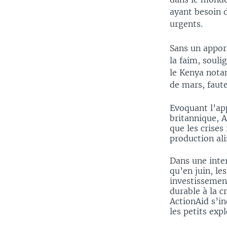
ayant besoin d
urgents.
Sans un apport
la faim, soul
le Kenya notam
de mars, faute
Evoquant l’app
britannique, 
que les crises
production ali
Dans une inte
qu’en juin, le
investissement
durable à la c
ActionAid s’i
les petits exp