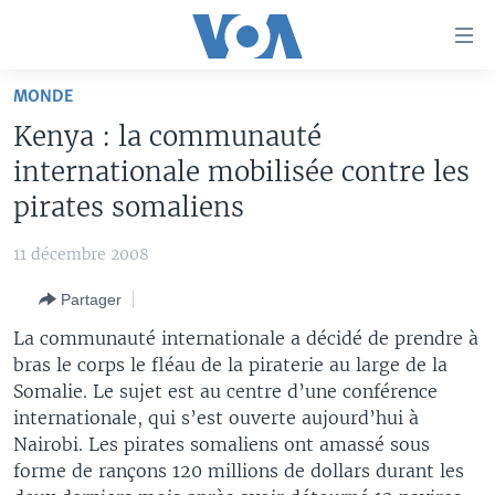
Liens
d'accessibilité
Menu
MONDE
principal
À LA UNE
Kenya : la communauté
Retour
TV
AFRIQUE
à
internationale mobilisée contre les
la
RADIO
ÉTATS-UNIS
LE MONDE AUJOURD'HUI
pirates somaliens
navigation
AUTRES LANGUES
MONDE
VOA60 AFRIQUE
LE MONDE AUJOURD'HUI
principale
11 décembre 2008
Retour
SPORT
WASHINGTON FORUM
À VOTRE AVIS
BAMBARA
à
Apprenez L'anglais
Partager
CORRESPONDANT VOA
VOTRE SANTÉ VOTRE AVENIR
FULFULDE
la
La communauté internationale a décidé de prendre à
recherche
SUIVEZ-NOUS
FOCUS SAHEL
LE MONDE AU FÉMININ
LINGALA
bras le corps le fléau de la piraterie au large de la
Somalie. Le sujet est au centre d’une conférence
REPORTAGES
L'AMÉRIQUE ET VOUS
SANGO
internationale, qui s’est ouverte aujourd’hui à
VOUS + NOUS
DIALOGUE DES RELIGIONS
Nairobi. Les pirates somaliens ont amassé sous
Langues
forme de rançons 120 millions de dollars durant les
CARNET DE SANTÉ
RM SHOW