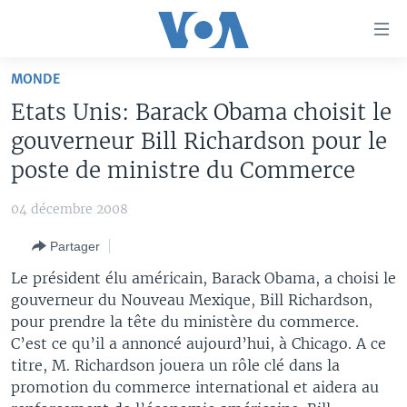
Liens
d'accessibilité
Menu
MONDE
principal
À LA UNE
Etats Unis: Barack Obama choisit le
Retour
TV
AFRIQUE
à
gouverneur Bill Richardson pour le
la
RADIO
ÉTATS-UNIS
LE MONDE AUJOURD'HUI
poste de ministre du Commerce
navigation
AUTRES LANGUES
MONDE
VOA60 AFRIQUE
LE MONDE AUJOURD'HUI
principale
04 décembre 2008
Retour
SPORT
WASHINGTON FORUM
À VOTRE AVIS
BAMBARA
à
Apprenez L'anglais
Partager
CORRESPONDANT VOA
VOTRE SANTÉ VOTRE AVENIR
FULFULDE
la
Le président élu américain, Barack Obama, a choisi le
recherche
SUIVEZ-NOUS
FOCUS SAHEL
LE MONDE AU FÉMININ
LINGALA
gouverneur du Nouveau Mexique, Bill Richardson,
pour prendre la tête du ministère du commerce.
REPORTAGES
L'AMÉRIQUE ET VOUS
SANGO
C’est ce qu’il a annoncé aujourd’hui, à Chicago. A ce
VOUS + NOUS
DIALOGUE DES RELIGIONS
titre, M. Richardson jouera un rôle clé dans la
Langues
promotion du commerce international et aidera au
CARNET DE SANTÉ
RM SHOW