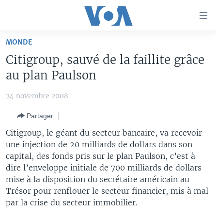
Liens
d'accessibilité
Menu
MONDE
principal
À LA UNE
Citigroup, sauvé de la faillite grâce
Retour
TV
AFRIQUE
à
au plan Paulson
la
RADIO
ÉTATS-UNIS
LE MONDE AUJOURD'HUI
navigation
24 novembre 2008
AUTRES LANGUES
MONDE
VOA60 AFRIQUE
LE MONDE AUJOURD'HUI
principale
Partager
Retour
SPORT
WASHINGTON FORUM
À VOTRE AVIS
BAMBARA
à
Apprenez L'anglais
Citigroup, le géant du secteur bancaire, va recevoir
CORRESPONDANT VOA
VOTRE SANTÉ VOTRE AVENIR
FULFULDE
la
une injection de 20 milliards de dollars dans son
recherche
capital, des fonds pris sur le plan Paulson, c’est à
SUIVEZ-NOUS
FOCUS SAHEL
LE MONDE AU FÉMININ
LINGALA
dire l’enveloppe initiale de 700 milliards de dollars
REPORTAGES
L'AMÉRIQUE ET VOUS
SANGO
mise à la disposition du secrétaire américain au
Trésor pour renflouer le secteur financier, mis à mal
VOUS + NOUS
DIALOGUE DES RELIGIONS
Langues
par la crise du secteur immobilier.
CARNET DE SANTÉ
RM SHOW