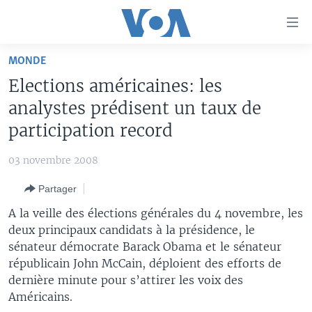
Liens
d'accessibilité
Menu
MONDE
principal
À LA UNE
Elections américaines: les
Retour
TV
AFRIQUE
à
analystes prédisent un taux de
la
RADIO
ÉTATS-UNIS
LE MONDE AUJOURD'HUI
participation record
navigation
AUTRES LANGUES
MONDE
VOA60 AFRIQUE
LE MONDE AUJOURD'HUI
principale
03 novembre 2008
Retour
SPORT
WASHINGTON FORUM
À VOTRE AVIS
BAMBARA
à
Apprenez L'anglais
Partager
CORRESPONDANT VOA
VOTRE SANTÉ VOTRE AVENIR
FULFULDE
la
A la veille des élections générales du 4 novembre, les
recherche
SUIVEZ-NOUS
FOCUS SAHEL
LE MONDE AU FÉMININ
LINGALA
deux principaux candidats à la présidence, le
sénateur démocrate Barack Obama et le sénateur
REPORTAGES
L'AMÉRIQUE ET VOUS
SANGO
républicain John McCain, déploient des efforts de
VOUS + NOUS
DIALOGUE DES RELIGIONS
dernière minute pour s’attirer les voix des
Langues
Américains.
CARNET DE SANTÉ
RM SHOW