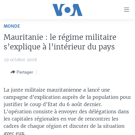
Liens
d'accessibilité
Menu
MONDE
principal
À LA UNE
Mauritanie : le régime militaire
Retour
TV
AFRIQUE
à
s’explique à l’intérieur du pays
la
RADIO
ÉTATS-UNIS
LE MONDE AUJOURD'HUI
navigation
29 octobre 2008
AUTRES LANGUES
MONDE
VOA60 AFRIQUE
LE MONDE AUJOURD'HUI
principale
Partager
Retour
SPORT
WASHINGTON FORUM
À VOTRE AVIS
BAMBARA
à
Apprenez L'anglais
CORRESPONDANT VOA
VOTRE SANTÉ VOTRE AVENIR
FULFULDE
la
La junte militaire mauritanienne a lancé une
recherche
campagne d’explication auprès de la population pour
SUIVEZ-NOUS
FOCUS SAHEL
LE MONDE AU FÉMININ
LINGALA
justifier le coup d’Etat du 6 août dernier.
REPORTAGES
L'AMÉRIQUE ET VOUS
SANGO
L’opération consiste à envoyer des délégations dans
les capitales régionales en vue de rencontrer les
VOUS + NOUS
DIALOGUE DES RELIGIONS
Langues
cadres de chaque région et discuter de la situation
CARNET DE SANTÉ
RM SHOW
avec eux.