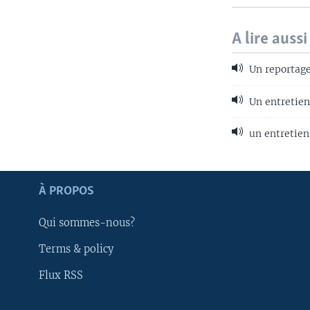
A lire aussi
Un reportag
Un entretien
un entretien 
Apprenez L'anglais
À PROPOS
SUIVEZ-NOUS
Qui sommes-nous?
Terms & policy
Flux RSS
Langues