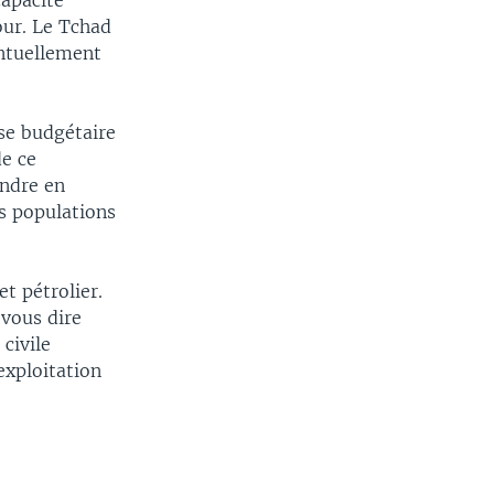
capacité
jour. Le Tchad
entuellement
yse budgétaire
de ce
endre en
s populations
et pétrolier.
 vous dire
civile
exploitation