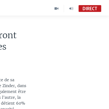
DIRECT
uront
es
re de sa
de Zinder, dans
également être
l’autre, la
) détient 60%