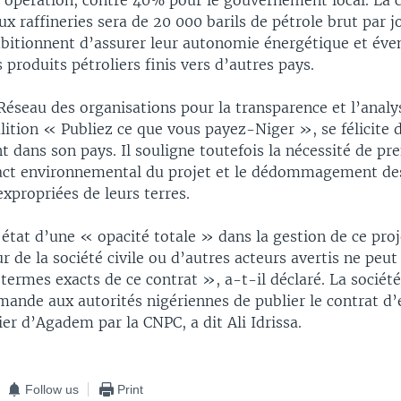
l’opération, contre 40% pour le gouvernement local. La 
eux raffineries sera de 20 000 barils de pétrole brut par 
mbitionnent d’assurer leur autonomie énergétique et év
 produits pétroliers finis vers d’autres pays.
 Réseau des organisations pour la transparence et l’anal
ition « Publiez ce que vous payez-Niger », se félicite 
dans son pays. Il souligne toutefois la nécessité de pr
ct environnemental du projet et le dédommagement de
expropriées de leurs terres.
t état d’une « opacité totale » dans la gestion de ce proj
 de la société civile ou d’autres acteurs avertis ne peut
 termes exacts de ce contrat », a-t-il déclaré. La société 
ande aux autorités nigériennes de publier le contrat d’
ier d’Agadem par la CNPC, a dit Ali Idrissa.
Follow us
Print