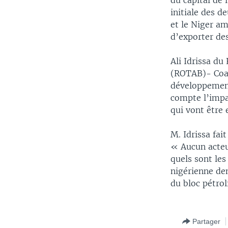
du capital de 
initiale des d
et le Niger a
d’exporter des
Ali Idrissa du
(ROTAB)- Coal
développement 
compte l’impa
qui vont être 
M. Idrissa fai
« Aucun acteur
quels sont les
nigérienne dem
du bloc pétrol
Partager