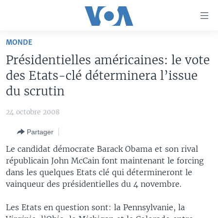
Liens
d'accessibilité
Menu
MONDE
principal
À LA UNE
Présidentielles américaines: le vote
Retour
TV
AFRIQUE
à
des Etats-clé déterminera l’issue
la
RADIO
ÉTATS-UNIS
LE MONDE AUJOURD'HUI
du scrutin
navigation
AUTRES LANGUES
MONDE
VOA60 AFRIQUE
LE MONDE AUJOURD'HUI
principale
24 octobre 2008
Retour
SPORT
WASHINGTON FORUM
À VOTRE AVIS
BAMBARA
à
Apprenez L'anglais
Partager
CORRESPONDANT VOA
VOTRE SANTÉ VOTRE AVENIR
FULFULDE
la
Le candidat démocrate Barack Obama et son rival
recherche
SUIVEZ-NOUS
FOCUS SAHEL
LE MONDE AU FÉMININ
LINGALA
républicain John McCain font maintenant le forcing
dans les quelques Etats clé qui détermineront le
REPORTAGES
L'AMÉRIQUE ET VOUS
SANGO
vainqueur des présidentielles du 4 novembre.
VOUS + NOUS
DIALOGUE DES RELIGIONS
Langues
Les Etats en question sont: la Pennsylvanie, la
CARNET DE SANTÉ
RM SHOW