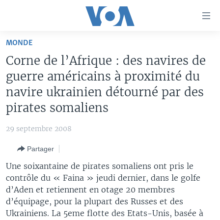
Liens
d'accessibilité
Menu
MONDE
principal
À LA UNE
Corne de l’Afrique : des navires de
Retour
TV
AFRIQUE
à
guerre américains à proximité du
la
RADIO
ÉTATS-UNIS
LE MONDE AUJOURD'HUI
navire ukrainien détourné par des
navigation
pirates somaliens
AUTRES LANGUES
MONDE
VOA60 AFRIQUE
LE MONDE AUJOURD'HUI
principale
Retour
SPORT
WASHINGTON FORUM
À VOTRE AVIS
BAMBARA
29 septembre 2008
à
Apprenez L'anglais
CORRESPONDANT VOA
VOTRE SANTÉ VOTRE AVENIR
FULFULDE
la
Partager
recherche
SUIVEZ-NOUS
FOCUS SAHEL
LE MONDE AU FÉMININ
LINGALA
Une soixantaine de pirates somaliens ont pris le
REPORTAGES
L'AMÉRIQUE ET VOUS
SANGO
contrôle du « Faina » jeudi dernier, dans le golfe
d’Aden et retiennent en otage 20 membres
VOUS + NOUS
DIALOGUE DES RELIGIONS
d’équipage, pour la plupart des Russes et des
Langues
CARNET DE SANTÉ
RM SHOW
Ukrainiens. La 5eme flotte des Etats-Unis, basée à