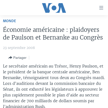
Liens
d'accessibilité
Menu
MONDE
principal
À LA UNE
Économie américaine : plaidoyers
Retour
TV
AFRIQUE
à
de Paulson et Bernanke au Congrès
la
RADIO
ÉTATS-UNIS
LE MONDE AUJOURD'HUI
navigation
23 septembre 2008
AUTRES LANGUES
MONDE
VOA60 AFRIQUE
LE MONDE AUJOURD'HUI
principale
Partager
Retour
SPORT
WASHINGTON FORUM
À VOTRE AVIS
BAMBARA
à
Apprenez L'anglais
Le secrétaire américain au Trésor, Henry Paulson, et
CORRESPONDANT VOA
VOTRE SANTÉ VOTRE AVENIR
FULFULDE
la
le président de la banque centrale américaine, Ben
recherche
Bernanke, témoignaient tous deux au Congrès mardi.
SUIVEZ-NOUS
FOCUS SAHEL
LE MONDE AU FÉMININ
LINGALA
Lors d’auditions devant la commission bancaire du
REPORTAGES
L'AMÉRIQUE ET VOUS
SANGO
Sénat, ils ont exhorté les législateurs à approuver le
plus rapidement possible le plan d'aide au secteur
VOUS + NOUS
DIALOGUE DES RELIGIONS
Langues
financier de 700 milliards de dollars soumis par
CARNET DE SANTÉ
RM SHOW
l’administration Bush.