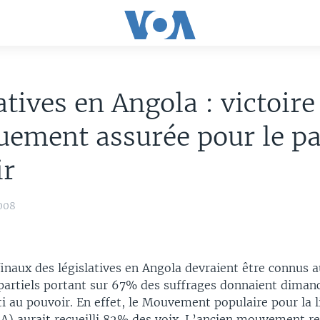
atives en Angola : victoire
uement assurée pour le pa
ir
008
finaux des législatives en Angola devraient être connus a
 partiels portant sur 67% des suffrages donnaient diman
i au pouvoir. En effet, le Mouvement populaire pour la l
A) aurait recueilli 82% des voix. L’ancien mouvement r