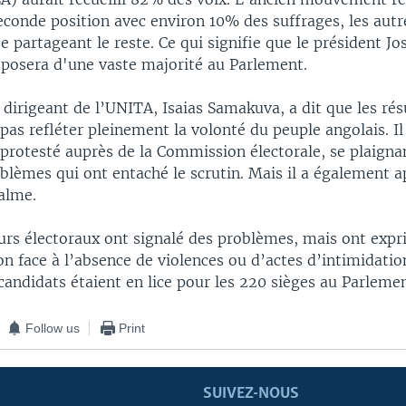
econde position avec environ 10% des suffrages, les autr
e partageant le reste. Ce qui signifie que le président J
sposera d'une vaste majorité au Parlement.
 dirigeant de l’UNITA, Isaias Samakuva, a dit que les rés
pas refléter pleinement la volonté du peuple angolais. Il
 protesté auprès de la Commission électorale, se plaigna
lèmes qui ont entaché le scrutin. Mais il a également a
alme.
urs électoraux ont signalé des problèmes, mais ont expr
ion face à l’absence de violences ou d’actes d’intimidatio
candidats étaient en lice pour les 220 sièges au Parlemen
Follow us
Print
SUIVEZ-NOUS