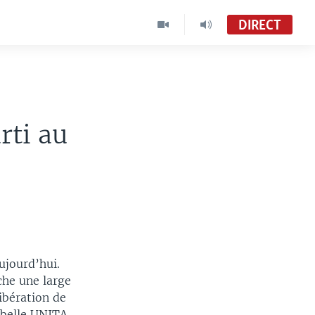
DIRECT
Le Monde Aujourd'hui Édition de 19h30
VOA Afrique
rti au
Le Monde Aujourd'hui
VOA French TV
ujourd’hui.
che une large
ibération de
ebelle UNITA