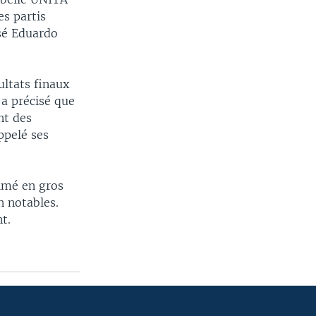
es partis
osé Eduardo
ultats finaux
 a précisé que
nt des
ppelé ses
imé en gros
n notables.
t.