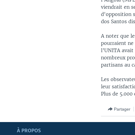
viendrait en s
d'opposition s
dos Santos di
A noter que le
pourraient ne 
l’UNITA avait
nombreux prob
partisans au c
Les observate
leur satisfact
Plus de 5.000 
Partager
Apprenez L'anglais
À PROPOS