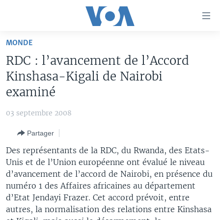
Liens
d'accessibilité
Menu
MONDE
principal
À LA UNE
RDC : l’avancement de l’Accord
Retour
TV
AFRIQUE
à
Kinshasa-Kigali de Nairobi
la
RADIO
ÉTATS-UNIS
LE MONDE AUJOURD'HUI
examiné
navigation
AUTRES LANGUES
MONDE
VOA60 AFRIQUE
LE MONDE AUJOURD'HUI
principale
03 septembre 2008
Retour
SPORT
WASHINGTON FORUM
À VOTRE AVIS
BAMBARA
à
Apprenez L'anglais
Partager
CORRESPONDANT VOA
VOTRE SANTÉ VOTRE AVENIR
FULFULDE
la
Des représentants de la RDC, du Rwanda, des Etats-
recherche
SUIVEZ-NOUS
FOCUS SAHEL
LE MONDE AU FÉMININ
LINGALA
Unis et de l’Union européenne ont évalué le niveau
d’avancement de l’accord de Nairobi, en présence du
REPORTAGES
L'AMÉRIQUE ET VOUS
SANGO
numéro 1 des Affaires africaines au département
VOUS + NOUS
DIALOGUE DES RELIGIONS
d’Etat Jendayi Frazer. Cet accord prévoit, entre
Langues
autres, la normalisation des relations entre Kinshasa
CARNET DE SANTÉ
RM SHOW