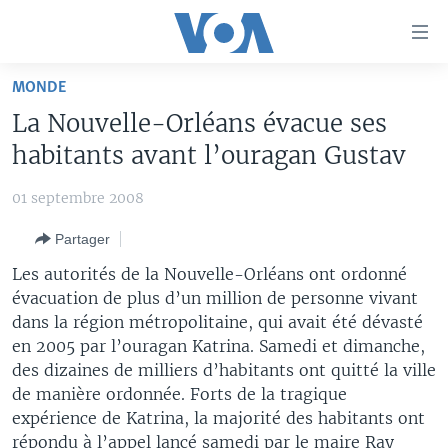
Liens
d'accessibilité
Menu
MONDE
principal
À LA UNE
La Nouvelle-Orléans évacue ses
Retour
TV
AFRIQUE
à
habitants avant l’ouragan Gustav
la
RADIO
ÉTATS-UNIS
LE MONDE AUJOURD'HUI
navigation
01 septembre 2008
AUTRES LANGUES
MONDE
VOA60 AFRIQUE
LE MONDE AUJOURD'HUI
principale
Partager
Retour
SPORT
WASHINGTON FORUM
À VOTRE AVIS
BAMBARA
à
Apprenez L'anglais
Les autorités de la Nouvelle-Orléans ont ordonné
CORRESPONDANT VOA
VOTRE SANTÉ VOTRE AVENIR
FULFULDE
la
évacuation de plus d’un million de personne vivant
recherche
dans la région métropolitaine, qui avait été dévasté
SUIVEZ-NOUS
FOCUS SAHEL
LE MONDE AU FÉMININ
LINGALA
en 2005 par l’ouragan Katrina. Samedi et dimanche,
REPORTAGES
L'AMÉRIQUE ET VOUS
SANGO
des dizaines de milliers d’habitants ont quitté la ville
de manière ordonnée. Forts de la tragique
VOUS + NOUS
DIALOGUE DES RELIGIONS
Langues
expérience de Katrina, la majorité des habitants ont
CARNET DE SANTÉ
RM SHOW
répondu à l’appel lancé samedi par le maire Ray