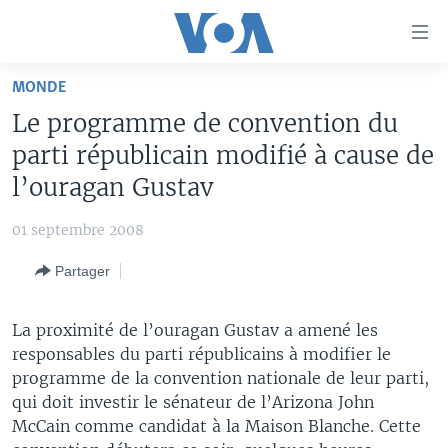
Liens
d'accessibilité
Menu
MONDE
principal
À LA UNE
Le programme de convention du
Retour
TV
AFRIQUE
à
parti républicain modifié à cause de
la
RADIO
ÉTATS-UNIS
LE MONDE AUJOURD'HUI
l’ouragan Gustav
navigation
AUTRES LANGUES
MONDE
VOA60 AFRIQUE
LE MONDE AUJOURD'HUI
principale
01 septembre 2008
Retour
SPORT
WASHINGTON FORUM
À VOTRE AVIS
BAMBARA
à
Apprenez L'anglais
Partager
CORRESPONDANT VOA
VOTRE SANTÉ VOTRE AVENIR
FULFULDE
la
recherche
SUIVEZ-NOUS
FOCUS SAHEL
LE MONDE AU FÉMININ
LINGALA
La proximité de l’ouragan Gustav a amené les
responsables du parti républicains à modifier le
REPORTAGES
L'AMÉRIQUE ET VOUS
SANGO
programme de la convention nationale de leur parti,
VOUS + NOUS
DIALOGUE DES RELIGIONS
qui doit investir le sénateur de l’Arizona John
Langues
McCain comme candidat à la Maison Blanche. Cette
CARNET DE SANTÉ
RM SHOW