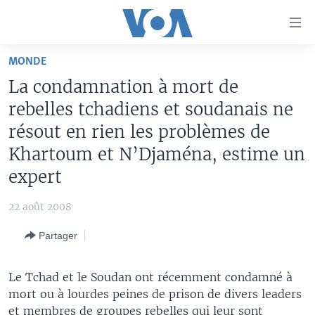
Liens
d'accessibilité
Menu
MONDE
principal
À LA UNE
La condamnation à mort de
Retour
TV
AFRIQUE
à
rebelles tchadiens et soudanais ne
la
RADIO
ÉTATS-UNIS
LE MONDE AUJOURD'HUI
résout en rien les problèmes de
navigation
Khartoum et N’Djaména, estime un
AUTRES LANGUES
MONDE
VOA60 AFRIQUE
LE MONDE AUJOURD'HUI
principale
Retour
expert
SPORT
WASHINGTON FORUM
À VOTRE AVIS
BAMBARA
à
Apprenez L'anglais
CORRESPONDANT VOA
VOTRE SANTÉ VOTRE AVENIR
FULFULDE
la
22 août 2008
recherche
SUIVEZ-NOUS
FOCUS SAHEL
LE MONDE AU FÉMININ
LINGALA
Partager
REPORTAGES
L'AMÉRIQUE ET VOUS
SANGO
Le Tchad et le Soudan ont récemment condamné à
VOUS + NOUS
DIALOGUE DES RELIGIONS
Langues
mort ou à lourdes peines de prison de divers leaders
CARNET DE SANTÉ
RM SHOW
et membres de groupes rebelles qui leur sont