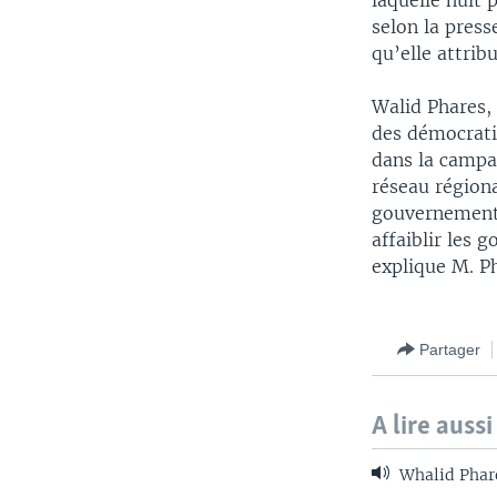
laquelle huit p
selon la press
qu’elle attri
Walid Phares, 
des démocrati
dans la campag
réseau région
gouvernement 
affaiblir les 
explique M. P
Partager
A lire aussi
Whalid Phare