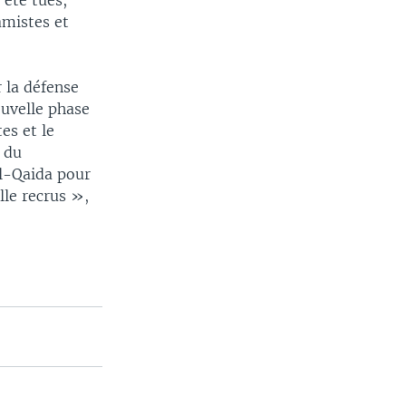
t été tués,
amistes et
 la défense
ouvelle phase
es et le
 du
Al-Qaida pour
lle recrus »,