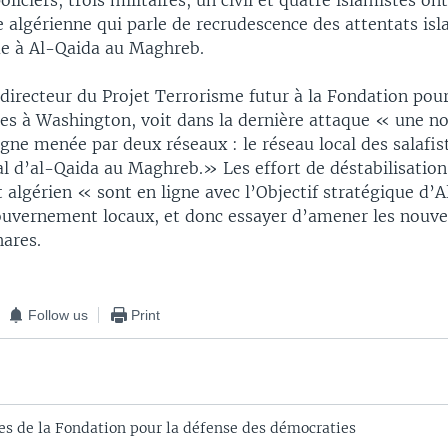
oliciers, trois militaires, un civil et quatre islamistes on
e algérienne qui parle de recrudescence des attentats isl
bue à Al-Qaida au Maghreb.
directeur du Projet Terrorisme futur à la Fondation pour
es à Washington, voit dans la dernière attaque « une n
ne menée par deux réseaux : le réseau local des salafist
al d’al-Qaida au Maghreb.» Les effort de déstabilisation
algérien « sont en ligne avec l’Objectif stratégique d’
gouvernement locaux, et donc essayer d’amener les nouve
hares.
Follow us
Print
s de la Fondation pour la défense des démocraties