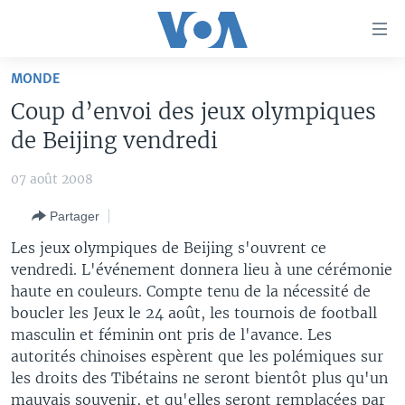
Liens
d'accessibilité
Menu
MONDE
principal
À LA UNE
Coup d’envoi des jeux olympiques
Retour
TV
AFRIQUE
à
de Beijing vendredi
la
RADIO
ÉTATS-UNIS
LE MONDE AUJOURD'HUI
navigation
07 août 2008
AUTRES LANGUES
MONDE
VOA60 AFRIQUE
LE MONDE AUJOURD'HUI
principale
Partager
Retour
SPORT
WASHINGTON FORUM
À VOTRE AVIS
BAMBARA
à
Apprenez L'anglais
Les jeux olympiques de Beijing s'ouvrent ce
CORRESPONDANT VOA
VOTRE SANTÉ VOTRE AVENIR
FULFULDE
la
vendredi. L'événement donnera lieu à une cérémonie
recherche
haute en couleurs. Compte tenu de la nécessité de
SUIVEZ-NOUS
FOCUS SAHEL
LE MONDE AU FÉMININ
LINGALA
boucler les Jeux le 24 août, les tournois de football
REPORTAGES
L'AMÉRIQUE ET VOUS
SANGO
masculin et féminin ont pris de l'avance. Les
autorités chinoises espèrent que les polémiques sur
VOUS + NOUS
DIALOGUE DES RELIGIONS
Langues
les droits des Tibétains ne seront bientôt plus qu'un
CARNET DE SANTÉ
RM SHOW
mauvais souvenir, et qu'elles seront remplacées par