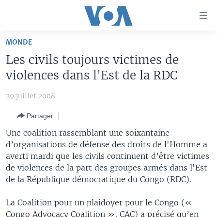
Liens
d'accessibilité
Menu
MONDE
principal
À LA UNE
Les civils toujours victimes de
Retour
TV
AFRIQUE
à
violences dans l'Est de la RDC
la
RADIO
ÉTATS-UNIS
LE MONDE AUJOURD'HUI
navigation
29 juillet 2008
AUTRES LANGUES
MONDE
VOA60 AFRIQUE
LE MONDE AUJOURD'HUI
principale
Partager
Retour
SPORT
WASHINGTON FORUM
À VOTRE AVIS
BAMBARA
à
Apprenez L'anglais
Une coalition rassemblant une soixantaine
CORRESPONDANT VOA
VOTRE SANTÉ VOTRE AVENIR
FULFULDE
la
d’organisations de défense des droits de l'Homme a
recherche
averti mardi que les civils continuent d’être victimes
SUIVEZ-NOUS
FOCUS SAHEL
LE MONDE AU FÉMININ
LINGALA
de violences de la part des groupes armés dans l'Est
REPORTAGES
L'AMÉRIQUE ET VOUS
SANGO
de la République démocratique du Congo (RDC).
VOUS + NOUS
DIALOGUE DES RELIGIONS
Langues
La Coalition pour un plaidoyer pour le Congo («
CARNET DE SANTÉ
RM SHOW
Congo Advocacy Coalition », CAC) a précisé qu’en