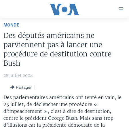
Liens
d'accessibilité
Menu
MONDE
principal
À LA UNE
Des députés américains ne
Retour
TV
AFRIQUE
à
parviennent pas à lancer une
la
RADIO
ÉTATS-UNIS
LE MONDE AUJOURD'HUI
procédure de destitution contre
navigation
Bush
AUTRES LANGUES
MONDE
VOA60 AFRIQUE
LE MONDE AUJOURD'HUI
principale
Retour
SPORT
WASHINGTON FORUM
À VOTRE AVIS
BAMBARA
28 juillet 2008
à
Apprenez L'anglais
CORRESPONDANT VOA
VOTRE SANTÉ VOTRE AVENIR
FULFULDE
la
Partager
recherche
SUIVEZ-NOUS
FOCUS SAHEL
LE MONDE AU FÉMININ
LINGALA
Des parlementaires américains ont tenté en vain, le
REPORTAGES
L'AMÉRIQUE ET VOUS
SANGO
25 juillet, de déclencher une procédure «
d’impeachement », c’est à dire de destitution,
VOUS + NOUS
DIALOGUE DES RELIGIONS
contre le président George Bush. Mais sans trop
Langues
CARNET DE SANTÉ
RM SHOW
d’illusions car la présidente démocrate de la