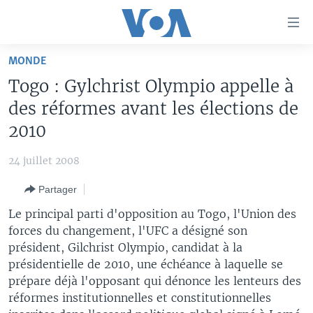
Liens
d'accessibilité
Menu
MONDE
principal
À LA UNE
Togo : Gylchrist Olympio appelle à
Retour
TV
AFRIQUE
à
des réformes avant les élections de
la
RADIO
ÉTATS-UNIS
LE MONDE AUJOURD'HUI
2010
navigation
AUTRES LANGUES
MONDE
VOA60 AFRIQUE
LE MONDE AUJOURD'HUI
principale
24 juillet 2008
Retour
SPORT
WASHINGTON FORUM
À VOTRE AVIS
BAMBARA
à
Apprenez L'anglais
Partager
CORRESPONDANT VOA
VOTRE SANTÉ VOTRE AVENIR
FULFULDE
la
Le principal parti d'opposition au Togo, l'Union des
recherche
SUIVEZ-NOUS
FOCUS SAHEL
LE MONDE AU FÉMININ
LINGALA
forces du changement, l'UFC a désigné son
président, Gilchrist Olympio, candidat à la
REPORTAGES
L'AMÉRIQUE ET VOUS
SANGO
présidentielle de 2010, une échéance à laquelle se
VOUS + NOUS
DIALOGUE DES RELIGIONS
prépare déjà l'opposant qui dénonce les lenteurs des
Langues
réformes institutionnelles et constitutionnelles
CARNET DE SANTÉ
RM SHOW