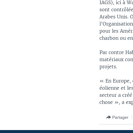
IAGS), ici à W
sont contrôlée
Arabes Unis. O
l’Organisation
pour les Améri
charbon ou enc
Par contre Ha
matériaux com
projets.
« En Europe, o
éolienne et le
secteur a cré
chose », a ex
Partager