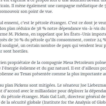
’est exprimé à ce propos lors d’une audition devant u
icain. Il mène également une campagne médiatique de 5
promouvoir son point de vue.
eul ennemi, c’est le pétrole étranger. C’est ce dont je ve
Mon plan réduira de 38 % notre dépendance vis-à-vis du
firme M. Pickens, en rappelant que les États-Unis import
près de 70 % du pétrole qu’ils consomment, contre 24 %
il souligné, un certain nombre de pays qui vendent leur 
r sont hostiles.
ncien propriétaire de la compagnie Mesa Petroleum prôn
e l’énergie éolienne et du gaz naturel. Il est d’ailleurs pr
olienne au Texas présentée comme la plus importante 
 au plan Pickens sont mitigées. Le sénateur Joe Lieberma
t d’accord avec le milliardaire pour déplorer la dépenda
 du pétrole étranger. Mais Gal Luft, directeur général de 
 de la sécurité globale (Institute for the Analysis of Glob