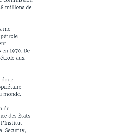
ne commission
8 millions de
ux me
 pétrole
ent
 en 1970. De
pétrole aux
e donc
opriétaire
au monde.
n du
nce des États-
l’Institut
al Security,