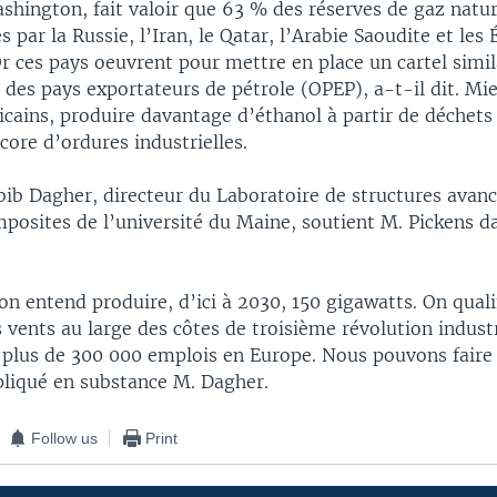
ashington, fait valoir que 63 % des réserves de gaz natu
s par la Russie, l’Iran, le Qatar, l’Arabie Saoudite et les
r ces pays oeuvrent pour mettre en place un cartel simil
 des pays exportateurs de pétrole (OPEP), a-t-il dit. Mi
cains, produire davantage d’éthanol à partir de déchets 
ore d’ordures industrielles.
bib Dagher, directeur du Laboratoire de structures avanc
posites de l’université du Maine, soutient M. Pickens d
n entend produire, d’ici à 2030, 150 gigawatts. On quali
s vents au large des côtes de troisième révolution industr
é plus de 300 000 emplois en Europe. Nous pouvons fair
pliqué en substance M. Dagher.
Follow us
Print