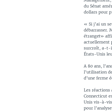
Management, s
du Sénat amér
dollars pour 
« Si j’ai un s
débarrasser. 
étranger̂» af
actuellement 
surcroît, a-t-
États-Unis leu
A 80 ans, l'a
l’utilisation d
d’une ferme é
Les réactions
Connecticut es
Unis vis-à-vis
pour l’analyse