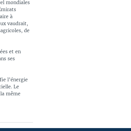
rel mondiales
 Émirats
aire à
eux vaudrait,
agricoles, de
ées et en
ans ses
fie l’énergie
ielle. Le
e la même