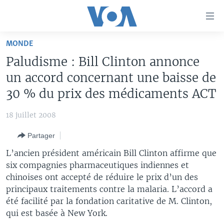
Liens
d'accessibilité
Menu
MONDE
principal
À LA UNE
Paludisme : Bill Clinton annonce
Retour
TV
AFRIQUE
à
un accord concernant une baisse de
la
RADIO
ÉTATS-UNIS
LE MONDE AUJOURD'HUI
30 % du prix des médicaments ACT
navigation
AUTRES LANGUES
MONDE
VOA60 AFRIQUE
LE MONDE AUJOURD'HUI
principale
18 juillet 2008
Retour
SPORT
WASHINGTON FORUM
À VOTRE AVIS
BAMBARA
à
Apprenez L'anglais
Partager
CORRESPONDANT VOA
VOTRE SANTÉ VOTRE AVENIR
FULFULDE
la
L’ancien président américain Bill Clinton affirme que
recherche
SUIVEZ-NOUS
FOCUS SAHEL
LE MONDE AU FÉMININ
LINGALA
six compagnies pharmaceutiques indiennes et
chinoises ont accepté de réduire le prix d’un des
REPORTAGES
L'AMÉRIQUE ET VOUS
SANGO
principaux traitements contre la malaria. L’accord a
VOUS + NOUS
DIALOGUE DES RELIGIONS
été facilité par la fondation caritative de M. Clinton,
Langues
qui est basée à New York.
CARNET DE SANTÉ
RM SHOW