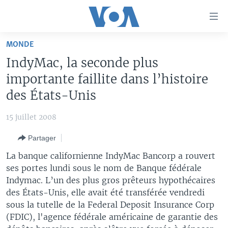
Liens
d'accessibilité
Menu
MONDE
principal
À LA UNE
IndyMac, la seconde plus
Retour
TV
AFRIQUE
à
importante faillite dans l’histoire
la
RADIO
ÉTATS-UNIS
LE MONDE AUJOURD'HUI
des États-Unis
navigation
AUTRES LANGUES
MONDE
VOA60 AFRIQUE
LE MONDE AUJOURD'HUI
principale
15 juillet 2008
Retour
SPORT
WASHINGTON FORUM
À VOTRE AVIS
BAMBARA
à
Apprenez L'anglais
Partager
CORRESPONDANT VOA
VOTRE SANTÉ VOTRE AVENIR
FULFULDE
la
La banque californienne IndyMac Bancorp a rouvert
recherche
SUIVEZ-NOUS
FOCUS SAHEL
LE MONDE AU FÉMININ
LINGALA
ses portes lundi sous le nom de Banque fédérale
Indymac. L’un des plus gros prêteurs hypothécaires
REPORTAGES
L'AMÉRIQUE ET VOUS
SANGO
des États-Unis, elle avait été transférée vendredi
VOUS + NOUS
DIALOGUE DES RELIGIONS
sous la tutelle de la Federal Deposit Insurance Corp
Langues
(FDIC), l'agence fédérale américaine de garantie des
CARNET DE SANTÉ
RM SHOW